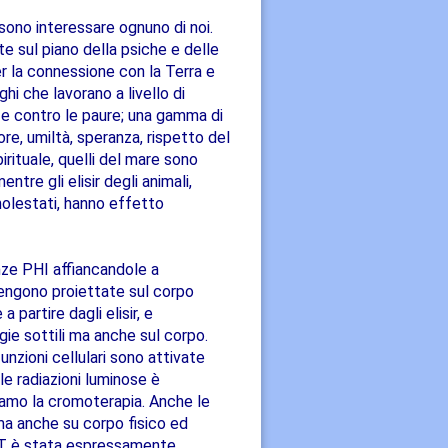
sono interessare ognuno di noi.
e sul piano della psiche e delle
r la connessione con la Terra e
nghi che lavorano a livello di
ali e contro le paure; una gamma di
ore, umiltà, speranza, rispetto del
pirituale, quelli del mare sono
tre gli elisir degli animali,
molestati, hanno effetto
enze PHI affiancandole a
vengono proiettate sul corpo
 partire dagli elisir, e
ie sottili ma anche sul corpo.
unzioni cellulari sono attivate
le radiazioni luminose è
diamo la cromoterapia. Anche le
ma anche su corpo fisico ed
 HLT è stata espressamente