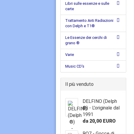
Libri sulle essenze e sulle
carte
Trattamento Anti Radiazioni
con Delph e T1®
Le Essenze dei cerchi di
grano ®
Varie
Music CD's
Il più venduto
DELFINO (Delph
®) - L'originale dal
1991
da 20,00 EURO
RQ7 - Gocce di