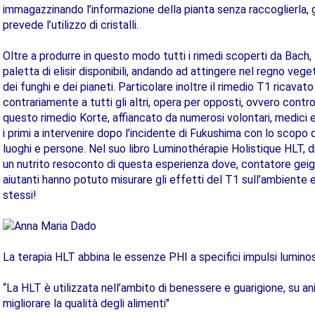
immagazzinando l’informazione della pianta senza raccoglierla,
prevede l’utilizzo di cristalli.
Oltre a produrre in questo modo tutti i rimedi scoperti da Bach,
paletta di elisir disponibili, andando ad attingere nel regno veg
dei funghi e dei pianeti. Particolare inoltre il rimedio T1 ricavat
contrariamente a tutti gli altri, opera per opposti, ovvero contr
questo rimedio Korte, affiancato da numerosi volontari, medici e
i primi a intervenire dopo l’incidente di Fukushima con lo scopo d
luoghi e persone. Nel suo libro Luminothérapie Holistique HLT, d
un nutrito resoconto di questa esperienza dove, contatore geige
aiutanti hanno potuto misurare gli effetti del T1 sull’ambiente 
stessi!
La terapia HLT abbina le essenze PHI a specifici impulsi luminosi
“La HLT è utilizzata nell’ambito di benessere e guarigione, su an
migliorare la qualità degli alimenti"