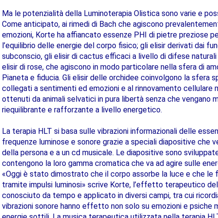
Ma le potenzialità della Luminoterapia Olistica sono varie e pos
Come anticipato, ai rimedi di Bach che agiscono prevalentement
emozioni, Korte ha affiancato essenze PHI di pietre preziose pe
l’equilibrio delle energie del corpo fisico; gli elisir derivati dai fu
subconscio, gli elisir di cactus efficaci a livello di difese natur
elisir di rose, che agiscono in modo particolare nella sfera di am
Pianeta e fiducia. Gli elisir delle orchidee coinvolgono la sfera s
collegati a sentimenti ed emozioni e al rinnovamento cellulare men
ottenuti da animali selvatici in pura libertà senza che vengano 
riequilibrante e rafforzante a livello energetico.
La terapia HLT si basa sulle vibrazioni informazionali delle ess
frequenze luminose e sonore grazie a speciali diapositive che 
della persona e a un cd musicale. Le diapositive sono sviluppate a
contengono la loro gamma cromatica che va ad agire sulle energ
«Oggi è stato dimostrato che il corpo assorbe la luce e che le f
tramite impulsi luminosi» scrive Korte, l’effetto terapeutico del
conosciuto da tempo e applicato in diversi campi, tra cui ricor
vibrazioni sonore hanno effetto non solo su emozioni e psiche 
energie sottili. La musica terapeutica utilizzata nella terapia