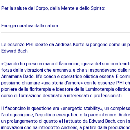
Per la salute del Corpo, della Mente e dello Spirito:
Energia curativa dalla natura
Le essenze PHI ideate da Andreas Korte si pongono come un p
Edward Bach.
«Quando ho preso in mano il flaconcino, ignara del suo contenut
forza delle vibrazioni che emanava, e che si espandevano dalla 
Annamaria Dadò, life coach e operatrice olistica essena. È com
possiamo chiamare «una storia d’amore» con le essenze PHI che 
pioniere della floriterapia e ideatore della Luminoterapia olist
corso di formazione destinato a interessati e professionisti.
Il flaconcino in questione era «energetic stability», un comples
l’autoguarigione, l’equilibrio energetico e la pace interiore. An
un prolungamento di quanto effettuato da Edward Bach, con i suo
innovazioni che ha introdotto Andreas, a partire dalla produzione 