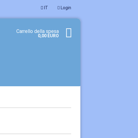
IT
Login
Carrello della spesa
0,00 EURO
 cliente? Inizia qui
imenticato la password?