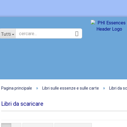
Cambia lingua
Tutti
»
»
Pagina principale
Libri sulle essenze e sulle carte
Libri da s
Nuovo
Ha d
Libri da scaricare