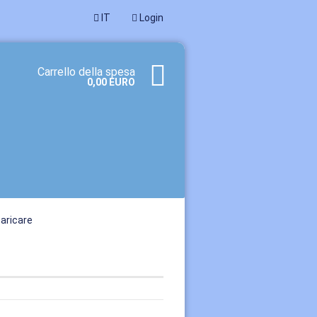
IT
Login
Carrello della spesa
0,00 EURO
caricare
 cliente? Inizia qui
imenticato la password?