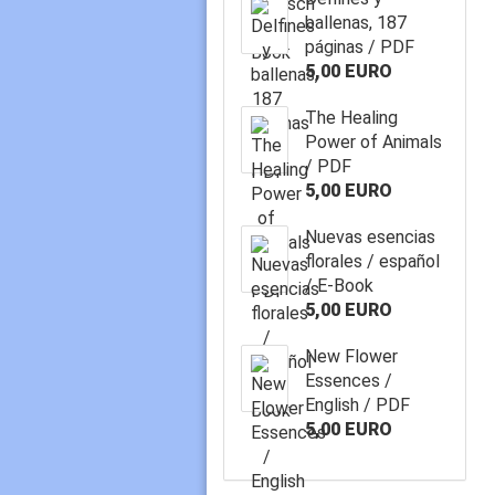
ballenas, 187
páginas / PDF
5,00 EURO
The Healing
Power of Animals
/ PDF
5,00 EURO
Nuevas esencias
florales / español
/ E-Book
5,00 EURO
New Flower
Essences /
English / PDF
5,00 EURO