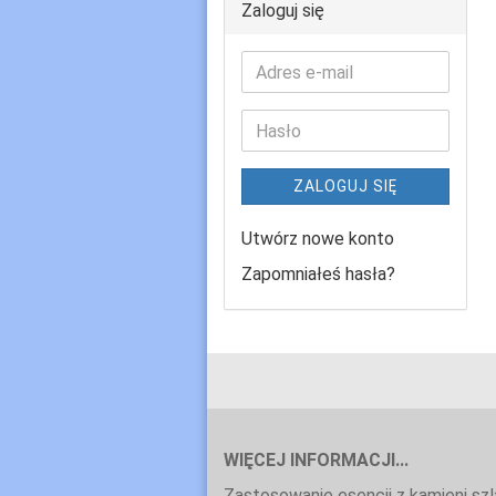
Zaloguj się
ZALOGUJ SIĘ
Utwórz nowe konto
Zapomniałeś hasła?
WIĘCEJ INFORMACJI...
Zastosowanie esencji z kamieni sz