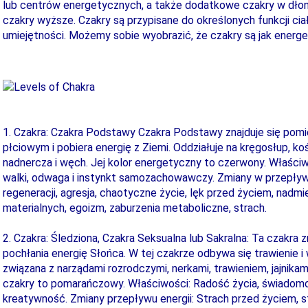
lub centrów energetycznych, a także dodatkowe czakry w dłon
czakry wyższe. Czakry są przypisane do określonych funkcji ciał
umiejętności. Możemy sobie wyobrazić, że czakry są jak energe
1. Czakra: Czakra Podstawy Czakra Podstawy znajduje się po
płciowym i pobiera energię z Ziemi. Oddziałuje na kręgosłup, kości
nadnercza i węch. Jej kolor energetyczny to czerwony. Właściw
walki, odwaga i instynkt samozachowawczy. Zmiany w przepływi
regeneracji, agresja, chaotyczne życie, lęk przed życiem, nadm
materialnych, egoizm, zaburzenia metaboliczne, strach.
2. Czakra: Śledziona, Czakra Seksualna lub Sakralna: Ta czakra z
pochłania energię Słońca. W tej czakrze odbywa się trawienie i 
związana z narządami rozrodczymi, nerkami, trawieniem, jajnikami,
czakry to pomarańczowy. Właściwości: Radość życia, świadomo
kreatywność. Zmiany przepływu energii: Strach przed życiem, s