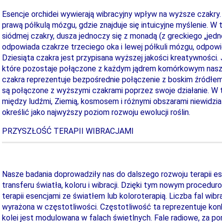
Esencje orchidei wywierają wibracyjny wpływ na wyższe czakry
prawą półkulą mózgu, gdzie znajduje się intuicyjne myślenie. 
siódmej czakry, dusza jednoczy się z monadą (z greckiego „jedn
odpowiada czakrze trzeciego oka i lewej półkuli mózgu, odpowie
Dziesiąta czakra jest przypisana wyższej jakości kreatywności
które pozostaje połączone z każdym jądrem komórkowym nasz
czakra reprezentuje bezpośrednie połączenie z boskim źródłem. 
są połączone z wyższymi czakrami poprzez swoje działanie. W 
między ludźmi, Ziemią, kosmosem i różnymi obszarami niewidzia
określić jako najwyższy poziom rozwoju ewolucji roślin.
PRZYSZŁOŚĆ TERAPII WIBRACJAMI
Nasze badania doprowadziły nas do dalszego rozwoju terapii e
transferu światła, koloru i wibracji. Dzięki tym nowym procedu
terapii esencjami ze światłem lub koloroterapią. Liczba fal wib
wyrażona w częstotliwości. Częstotliwość ta reprezentuje konk
kolei jest modulowana w falach świetlnych. Fale radiowe, za p