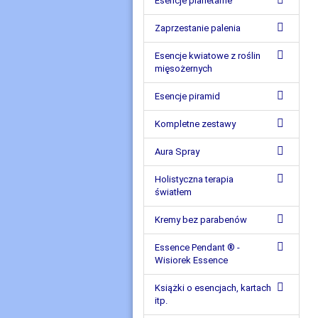
Esencje planetarne
Zaprzestanie palenia
Esencje kwiatowe z roślin
mięsożernych
Esencje piramid
Kompletne zestawy
Aura Spray
Holistyczna terapia
światłem
Kremy bez parabenów
Essence Pendant ® -
Wisiorek Essence
Książki o esencjach, kartach
itp.