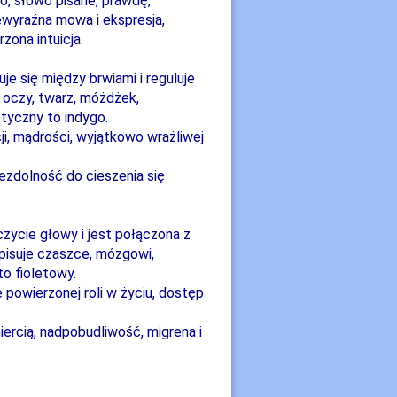
o, słowo pisane, prawdę,
iewyraźna mowa i ekspresja,
zona intuicja.
je się między brwiami i reguluje
, oczy, twarz, móżdżek,
tyczny to indygo.
ji, mądrości, wyjątkowo wrażliwej
iezdolność do cieszenia się
czycie głowy i jest połączona z
pisuje czaszce, mózgowi,
o fioletowy.
powierzonej roli w życiu, dostęp
iercią, nadpobudliwość, migrena i