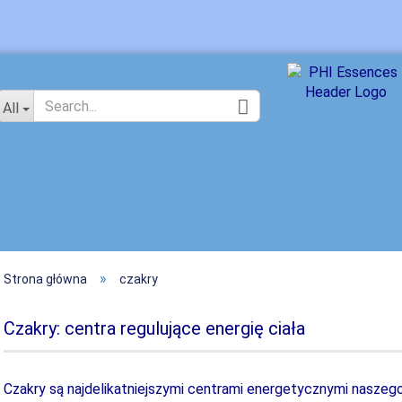
Zmień język
All
»
Strona główna
czakry
Utwó
Zapo
Czakry: centra regulujące energię ciała
Czakry są najdelikatniejszymi centrami energetycznymi naszego 