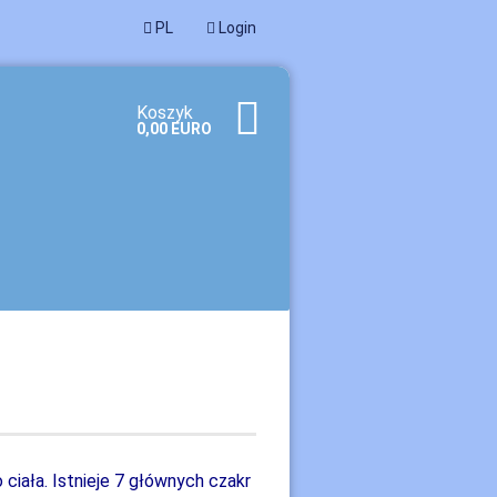
PL
Login
Koszyk
0,00 EURO
rz nowe konto
mniałeś hasła?
ciała. Istnieje 7 głównych czakr