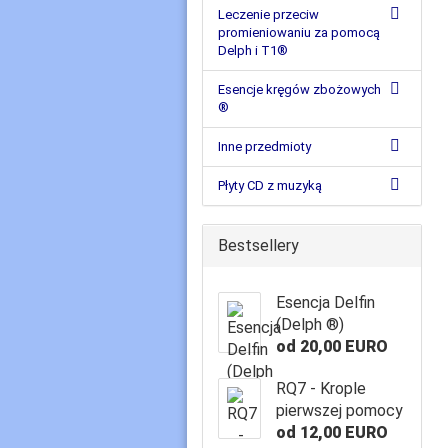
Leczenie przeciw
promieniowaniu za pomocą
Delph i T1®
Esencje kręgów zbożowych
®
Inne przedmioty
Płyty CD z muzyką
Bestsellery
Esencja Delfin
(Delph ®)
od 20,00 EURO
RQ7 - Krople
pierwszej pomocy
od 12,00 EURO