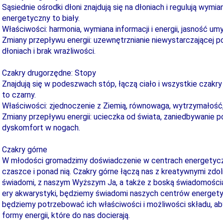
Sąsiednie ośrodki dłoni znajdują się na dłoniach i regulują wymia
energetyczny to biały.
Właściwości: harmonia, wymiana informacji i energii, jasność umy
Zmiany przepływu energii: uzewnętrznianie niewystarczającej po
dłoniach i brak wrażliwości.
Czakry drugorzędne: Stopy
Znajdują się w podeszwach stóp, łączą ciało i wszystkie czakry
to czarny.
Właściwości: zjednoczenie z Ziemią, równowaga, wytrzymałość,
Zmiany przepływu energii: ucieczka od świata, zaniedbywanie p
dyskomfort w nogach.
Czakry górne
W młodości gromadzimy doświadczenie w centrach energetycz
czaszce i ponad nią. Czakry górne łączą nas z kreatywnymi zdol
świadomi, z naszym Wyższym Ja, a także z boską świadomości
ery akwarystyki, będziemy świadomi naszych centrów energety
będziemy potrzebować ich właściwości i możliwości składu, a
formy energii, które do nas docierają.