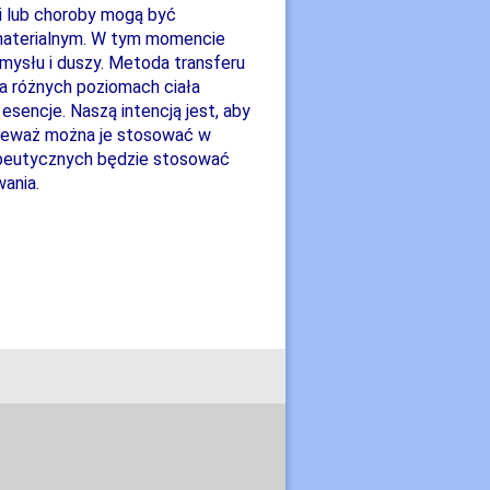
ii lub choroby mogą być
ematerialnym. W tym momencie
umysłu i duszy. Metoda transferu
na różnych poziomach ciała
encje. Naszą intencją jest, aby
onieważ można je stosować w
apeutycznych będzie stosować
wania.