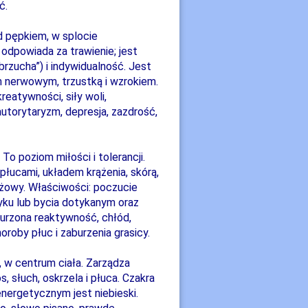
ć.
ad pępkiem, w splocie
odpowiada za trawienie; jest
rzucha”) i indywidualność. Jest
m nerwowym, trzustką i wzrokiem.
reatywności, siły woli,
 autorytaryzm, depresja, zazdrość,
To poziom miłości i tolerancji.
 płucami, układem krążenia, skórą,
różowy. Właściwości: poczucie
tyku lub bycia dotykanym oraz
aburzona reaktywność, chłód,
oroby płuc i zaburzenia grasicy.
i, w centrum ciała. Zarządza
, słuch, oskrzela i płuca. Czakra
energetycznym jest niebieski.