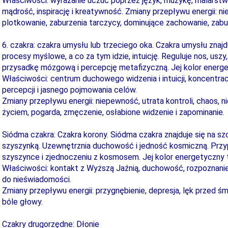
Właściwości: wyrażanie uczuć poprzez język, muzykę, malarstw
mądrość, inspirację i kreatywność. Zmiany przepływu energii: n
plotkowanie, zaburzenia tarczycy, dominujące zachowanie, zabur
6. czakra: czakra umysłu lub trzeciego oka. Czakra umysłu znajdu
procesy myślowe, a co za tym idzie, intuicję. Reguluje nos, uszy
przysadkę mózgową i percepcję metafizyczną. Jej kolor energe
Właściwości: centrum duchowego widzenia i intuicji, koncentrac
percepcji i jasnego pojmowania celów.
Zmiany przepływu energii: niepewność, utrata kontroli, chaos, n
życiem, pogarda, zmęczenie, osłabione widzenie i zapominanie.
Siódma czakra: Czakra korony. Siódma czakra znajduje się na sz
szyszynką. Uzewnętrznia duchowość i jedność kosmiczną. Przy
szyszynce i zjednoczeniu z kosmosem. Jej kolor energetyczny t
Właściwości: kontakt z Wyższą Jaźnią, duchowość, rozpoznanie 
do nieświadomości.
Zmiany przepływu energii: przygnębienie, depresja, lęk przed śm
bóle głowy.
Czakry drugorzędne: Dłonie