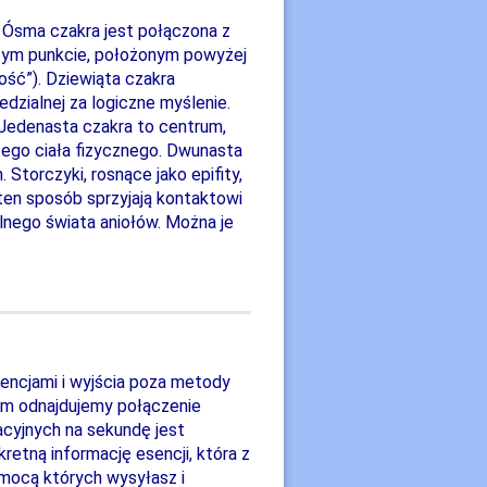
. Ósma czakra jest połączona z
W tym punkcie, położonym powyżej
ość”). Dziewiąta czakra
dzialnej za logiczne myślenie.
. Jedenasta czakra to centrum,
ego ciała fizycznego. Dwunasta
Storczyki, rosnące jako epifity,
ten sposób sprzyjają kontaktowi
lnego świata aniołów. Można je
sencjami i wyjścia poza metody
rom odnajdujemy połączenie
racyjnych na sekundę jest
retną informację esencji, która z
omocą których wysyłasz i