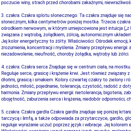
poczucie winy, strach przed chorobami zakaźnymi, niewrażliwoś
3. czakra: Czakra splotu słonecznego: Ta czakra znajduje się n
słonecznym, kilka centymetrów poniżej mostka. Trzecia czakra 
ośrodkiem nerwowym, w którym umiejscowiona jest intuicja („z b
związana z wątrobą, żołądkiem, żółcią, autonomicznym układe
Jej kolor energetyczny to żółty. Właściwości: Ośrodek emocji, k
zrozumienia, koncentracji i myślenia. Zmiany przepływu energii:
niezadowolenie, nieufność, choroby żołądka, wątroby lub żółci.
4. czakra: Czakra serca Znajduje się w centrum ciała, na mostku. 
Reguluje serce, grasicę i krążenie krwi. Jest również związany z
dłońmi, grasicą i smakiem. Kolory czwartej czakry to zielony i 
jedności, miłość, pojednanie, tolerancja, czystość, radość z do
harmonia. Zmiany przepływu energii: nietolerancja, bigoteria, z
obojętność, zaburzenia serca i krążenia, niedobór odporności, ch
5. czakra: Czakra gardła Czakra gardła znajduje się poniżej krtan
tarczycą i limfą, a także odpowiada za przytarczyce, gardło, głos
reguluje wyrażanie uczuć poprzez język i wibracje. Jej kolorem 