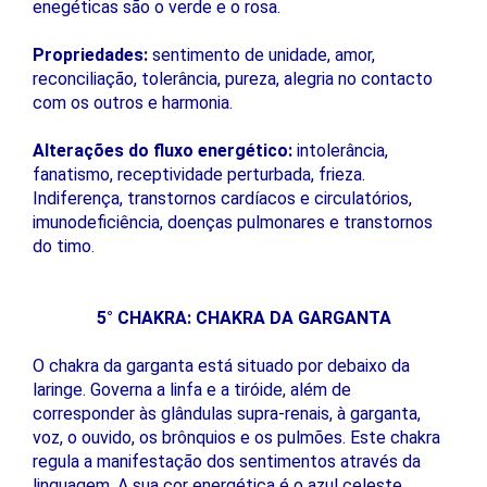
enegéticas são o verde e o rosa.
Propriedades:
sentimento de unidade, amor,
reconciliação, tolerância, pureza, alegria no contacto
com os outros e harmonia.
Alterações do fluxo energético:
intolerância,
fanatismo, receptividade perturbada, frieza.
Indiferença, transtornos cardíacos e circulatórios,
imunodeficiência, doenças pulmonares e transtornos
do timo.
5° CHAKRA: CHAKRA DA GARGANTA
O chakra da garganta está situado por debaixo da
laringe. Governa a linfa e a tiróide, além de
corresponder às glândulas supra-renais, à garganta,
voz, o ouvido, os brônquios e os pulmões. Este chakra
regula a manifestação dos sentimentos através da
linguagem. A sua cor energética é o azul celeste.