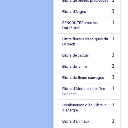
Elixirs de pierres précieuses
Elixirs d‘Anges
RENCONTRE avec les
DAUPHINS
Élixirs floraux classiques du
Dr Bach
Elixirs de cactus
Elixirs de la mer
Elixirs de fleurs sauvages
Elixirs d'Afrique et des îles
Canaries
Combinaison d'équilibreur
d'énergie
Elixirs d'animaux