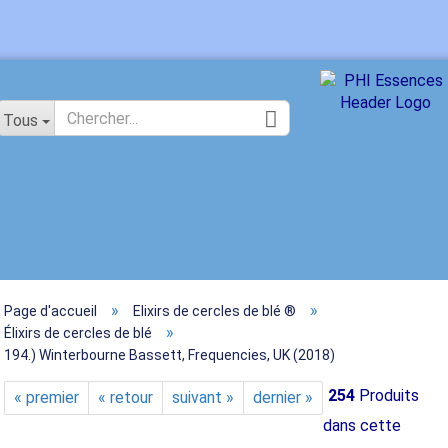
Changer de langue
Tous
»
»
Page d'accueil
Elixirs de cercles de blé ®
Créer 
»
Élixirs de cercles de blé
194.) Winterbourne Bassett, Frequencies, UK (2018)
Mot de 
254
Produits
« premier
« retour
suivant »
dernier »
dans cette