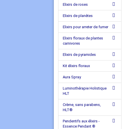
Elixirs de roses
Elixirs de planètes
Elixirs pour arreter de fumer
Elixirs floraux de plantes
carnivores
Elixirs de pyramides
Kit élixirs floraux
Aura Spray
Luminothérapie Holistique
HLT
Crème, sans parabens,
HLT®
Pendentifs aux élixirs -
Essence Pendant ®