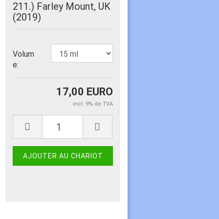
211.) Farley Mount, UK
(2019)
Volum
e:
17,00 EURO
incl. 9% de TVA