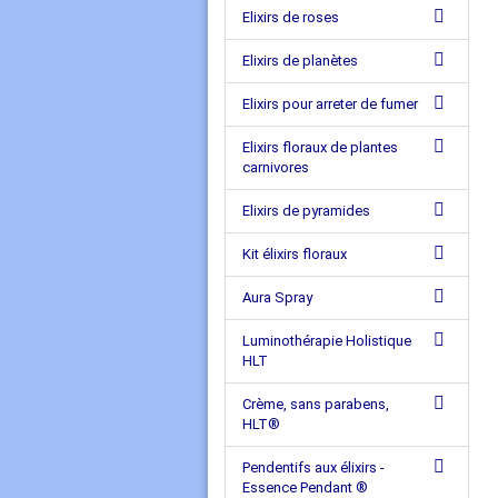
Elixirs de roses
Elixirs de planètes
Elixirs pour arreter de fumer
Elixirs floraux de plantes
carnivores
Elixirs de pyramides
Kit élixirs floraux
Aura Spray
Luminothérapie Holistique
HLT
Crème, sans parabens,
HLT®
Pendentifs aux élixirs -
Essence Pendant ®