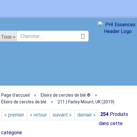
Changer de langue
Tous
»
»
Page d'accueil
Elixirs de cercles de blé ®
Créer 
»
Élixirs de cercles de blé
211.) Farley Mount, UK (2019)
Mot de 
254
Produits
« premier
« retour
suivant »
dernier »
dans cette
catégorie