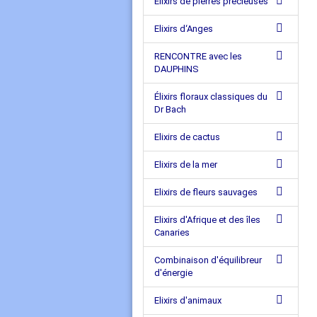
Elixirs de pierres précieuses
Elixirs d‘Anges
RENCONTRE avec les
DAUPHINS
Élixirs floraux classiques du
Dr Bach
Elixirs de cactus
Elixirs de la mer
Elixirs de fleurs sauvages
Elixirs d'Afrique et des îles
Canaries
Combinaison d'équilibreur
d'énergie
Elixirs d'animaux