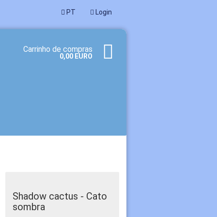
PT
Login
Carrinho de compras
0,00 EURO
r uma nova conta
eceu a senha?
Shadow cactus - Cato
sombra