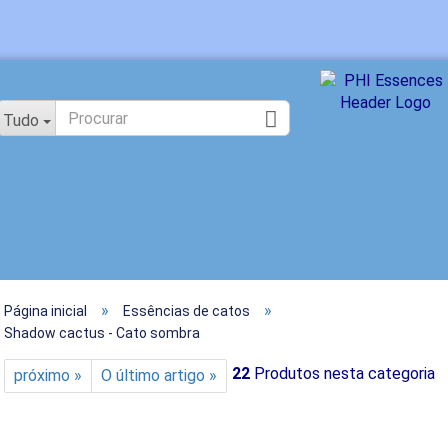
Mudar idioma
Tudo
»
»
Página inicial
Essências de catos
Cria
Shadow cactus - Cato sombra
Esqu
22
Produtos nesta categoria
próximo »
O último artigo »