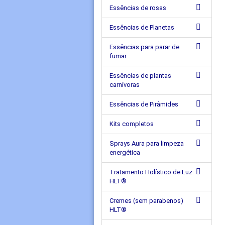
Essências de rosas
Essências de Planetas
Essências para parar de
fumar
Essências de plantas
carnívoras
Essências de Pirâmides
Kits completos
Sprays Aura para limpeza
energética
Tratamento Holístico de Luz
HLT®
Cremes (sem parabenos)
HLT®