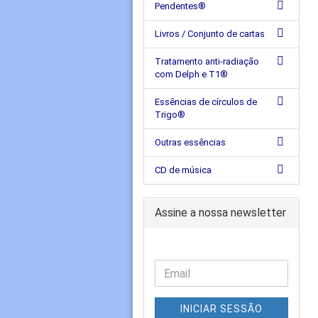
Pendentes®
Livros / Conjunto de cartas
Tratamento anti-radiação
com Delph e T1®
Essências de círculos de
Trigo®
Outras essências
CD de música
Assine a nossa newsletter
INICIAR SESSÃO