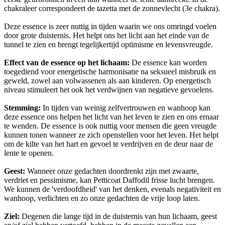
chakraleer correspondeert de tazetta met de zonnevlecht (3e chakra).
Deze essence is zeer nuttig in tijden waarin we ons omringd voelen
door grote duisternis. Het helpt ons het licht aan het einde van de
tunnel te zien en brengt tegelijkertijd optimisme en levensvreugde.
Effect van de essence op het lichaam:
De essence kan worden
toegediend voor energetische harmonisatie na seksueel misbruik en
geweld, zowel aan volwassenen als aan kinderen. Op energetisch
niveau stimuleert het ook het verdwijnen van negatieve gevoelens.
Stemming:
In tijden van weinig zelfvertrouwen en wanhoop kan
deze essence ons helpen het licht van het leven te zien en ons ernaar
te wenden. De essence is ook nuttig voor mensen die geen vreugde
kunnen tonen wanneer ze zich openstellen voor het leven. Het helpt
om de kilte van het hart en gevoel te verdrijven en de deur naar de
lente te openen.
Geest:
Wanneer onze gedachten doordrenkt zijn met zwaarte,
verdriet en pessimisme, kan Petticoat Daffodil frisse lucht brengen.
We kunnen de 'verdoofdheid' van het denken, evenals negativiteit en
wanhoop, verlichten en zo onze gedachten de vrije loop laten.
Ziel:
Degenen die lange tijd in de duisternis van hun lichaam, geest