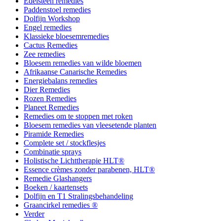
Edelsteen remedies
Paddenstoel remedies
Dolfijn Workshop
Engel remedies
Klassieke bloesemremedies
Cactus Remedies
Zee remedies
Bloesem remedies van wilde bloemen
Afrikaanse Canarische Remedies
Energiebalans remedies
Dier Remedies
Rozen Remedies
Planeet Remedies
Remedies om te stoppen met roken
Bloesem remedies van vleesetende planten
Piramide Remedies
Complete set / stockflesjes
Combinatie sprays
Holistische Lichttherapie HLT®
Essence crèmes zonder parabenen, HLT®
Remedie Glashangers
Boeken / kaartensets
Dolfijn en T1 Stralingsbehandeling
Graancirkel remedies ®
Verder