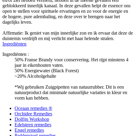
en/of ziel hebben vertoefd, hebben in de meeste gevallen een
geblokkeerd innerlijk kanaal. In deze gevallen helpt de essence ons
open te stellen voor spirituele ervaringen en zo voor de energie en
de hogere, pure ademhaling, en deze over te brengen naar het
dagelijks leven.
Affirmatie: Ik geniet van mijn innerlijke zon en ik ervaar dat deze de
duisternis verdrijft en mij verlicht met haar helende stralen.
Ingrediënten
Ingrediënten :
50% Franse Brandy voor conservering. Het rijpt minstens 4
jaar in eikenhouten vaten.
50% Energiewater (Black Forest)
~20% Alcoholgehalte
*Wij gebruiken Zuigpipetten van natuurrubber. Dit is een
natuurproduct dat minimale natuurlijke variaties in kleur en
vorm kan hebben.
Oceaan remedies ®
Orchidee Remedies
Dolfijn Workshop
Edelsteen remedies
Engel remedies
Paddenstoel remedies