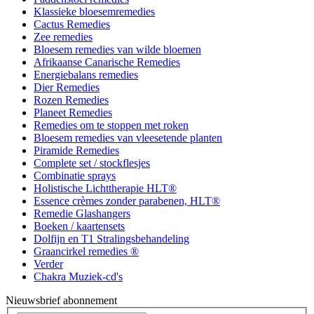
Klassieke bloesemremedies
Cactus Remedies
Zee remedies
Bloesem remedies van wilde bloemen
Afrikaanse Canarische Remedies
Energiebalans remedies
Dier Remedies
Rozen Remedies
Planeet Remedies
Remedies om te stoppen met roken
Bloesem remedies van vleesetende planten
Piramide Remedies
Complete set / stockflesjes
Combinatie sprays
Holistische Lichttherapie HLT®
Essence crèmes zonder parabenen, HLT®
Remedie Glashangers
Boeken / kaartensets
Dolfijn en T1 Stralingsbehandeling
Graancirkel remedies ®
Verder
Chakra Muziek-cd's
Nieuwsbrief abonnement