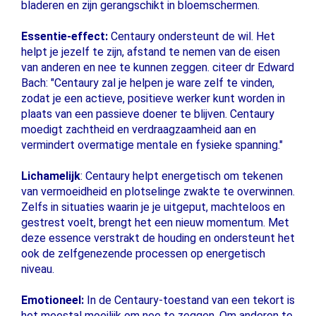
bladeren en zijn gerangschikt in bloemschermen.
Essentie-effect:
Centaury ondersteunt de wil. Het
helpt je jezelf te zijn, afstand te nemen van de eisen
van anderen en nee te kunnen zeggen. citeer dr Edward
Bach: "Centaury zal je helpen je ware zelf te vinden,
zodat je een actieve, positieve werker kunt worden in
plaats van een passieve doener te blijven. Centaury
moedigt zachtheid en verdraagzaamheid aan en
vermindert overmatige mentale en fysieke spanning."
Lichamelijk
: Centaury helpt energetisch om tekenen
van vermoeidheid en plotselinge zwakte te overwinnen.
Zelfs in situaties waarin je je uitgeput, machteloos en
gestrest voelt, brengt het een nieuw momentum. Met
deze essence verstrakt de houding en ondersteunt het
ook de zelfgenezende processen op energetisch
niveau.
Emotioneel:
In de Centaury-toestand van een tekort is
het meestal moeilijk om nee te zeggen. Om anderen te