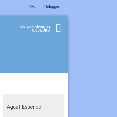
NL
Inloggen
Uw winkelwagen
0,00 EURO
een account aan
woord vergeten?
Agaat Essence