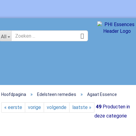
Kies een taal
All
»
»
Hoofdpagina
Edelsteen remedies
Agaat Essence
Maak 
49
Producten in
« eerste
vorige
volgende
laatste »
Wacht
deze categorie