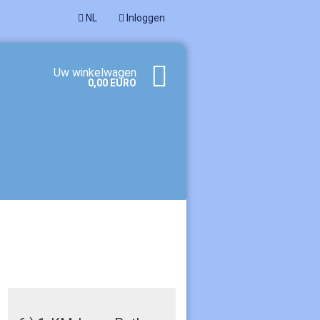
NL
Inloggen
Uw winkelwagen
0,00 EURO
een account aan
woord vergeten?