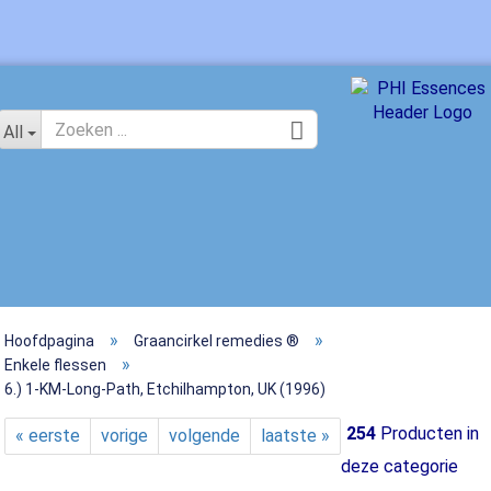
Kies een taal
All
»
»
Hoofdpagina
Graancirkel remedies ®
Maak 
»
Enkele flessen
6.) 1-KM-Long-Path, Etchilhampton, UK (1996)
Wacht
254
Producten in
« eerste
vorige
volgende
laatste »
deze categorie