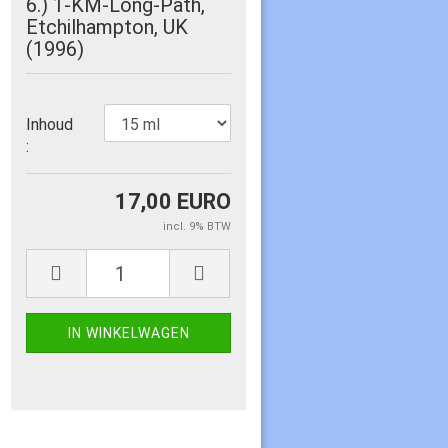
6.) 1-KM-Long-Path,
Etchilhampton, UK
(1996)
Inhoud
:
17,00 EURO
incl. 9% BTW