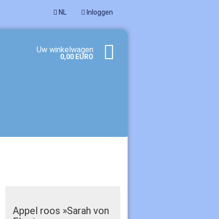
NL
Inloggen
Uw winkelwagen
0,00 EURO
een account aan
woord vergeten?
Appel roos »Sarah von