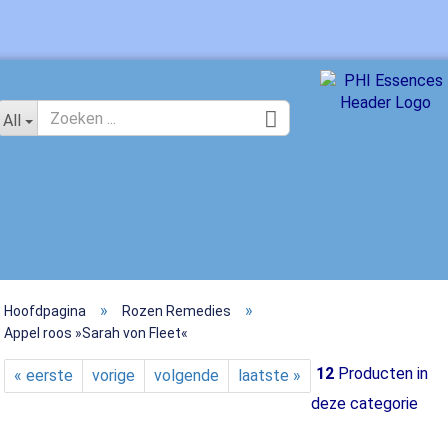
Kies een taal
All
»
»
Hoofdpagina
Rozen Remedies
Maak 
Appel roos »Sarah von Fleet«
Wacht
12
Producten in
« eerste
vorige
volgende
laatste »
deze categorie