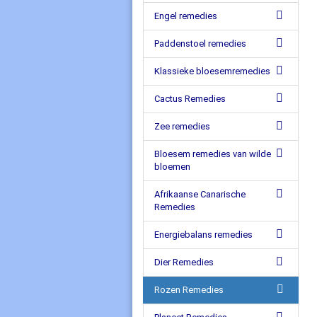
Engel remedies
Paddenstoel remedies
Klassieke bloesemremedies
Cactus Remedies
Zee remedies
Bloesem remedies van wilde
bloemen
Afrikaanse Canarische
Remedies
Energiebalans remedies
Dier Remedies
Rozen Remedies