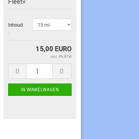
Fleet«
Inhoud
:
15,00 EURO
incl. 9% BTW