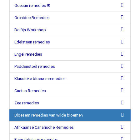
Oceaan remedies ®
Orchidee Remedies
Dolfijn Workshop
Edelsteen remedies
Engel remedies
Paddenstoel remedies
Klassieke bloesemremedies
Cactus Remedies
Zee remedies
Bloesem remedies van wilde bloemen
Afrikaanse Canarische Remedies
Energiebalans remedies