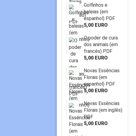
Golfinhos e
baleias (em
espanhol) PDF
5,00 EURO
O poder de cura
dos animais (em
francês) PDF
5,00 EURO
Novas Essências
Florais (em
espanhol) PDF
5,00 EURO
Novas Essências
Florais (em inglês)
PDF
5,00 EURO