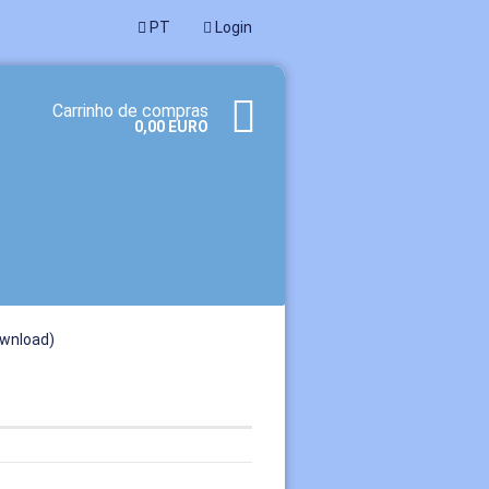
PT
Login
Carrinho de compras
0,00 EURO
ownload)
r uma nova conta
eceu a senha?