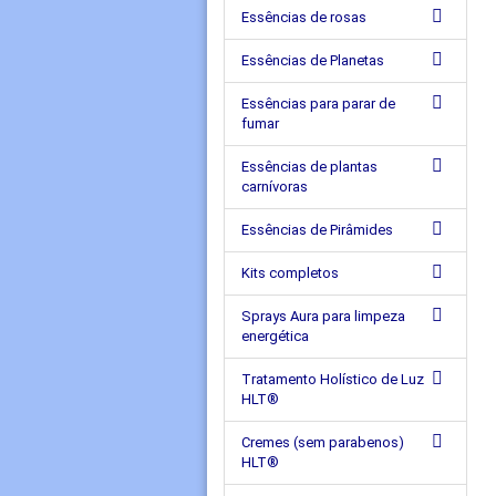
Essências de rosas
Essências de Planetas
Essências para parar de
fumar
Essências de plantas
carnívoras
Essências de Pirâmides
Kits completos
Sprays Aura para limpeza
energética
Tratamento Holístico de Luz
HLT®
Cremes (sem parabenos)
HLT®