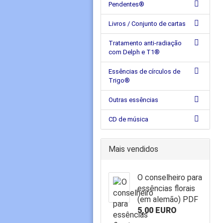
Pendentes®
Livros / Conjunto de cartas
Tratamento anti-radiação
com Delph e T1®
Essências de círculos de
Trigo®
Outras essências
CD de música
Mais vendidos
O conselheiro para
essências florais
(em alemão) PDF
5,00 EURO