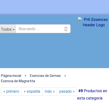
idioma
Todos
»
»
Página inicial
Esencias de Gemas
Crear un
Esencia de Magnetita
¿Ha olvi
49
Productos en
« primero
« espalda
más »
pasado »
esta categoría