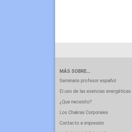
MÁS SOBRE...
Seminario profesor español
El uso de las esencias energéticas 
¿Que necesito?
Los Chakras Corporales
Contacto e impresión