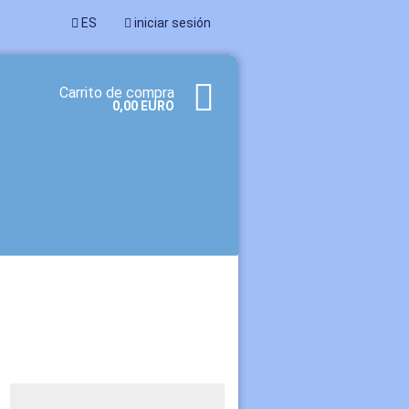
ES
iniciar sesión
Carrito de compra
0,00 EURO
a cuenta
dado su contraseña?