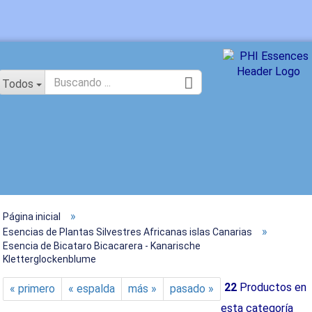
idioma
Todos
»
Página inicial
Crear un
»
Esencias de Plantas Silvestres Africanas islas Canarias
Esencia de Bicataro Bicacarera - Kanarische
¿Ha olvi
Kletterglockenblume
22
Productos en
« primero
« espalda
más »
pasado »
esta categoría