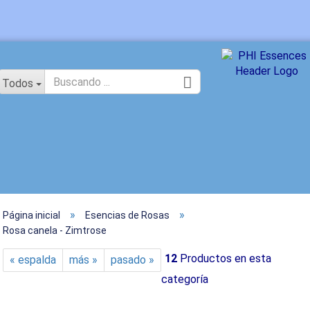
idioma
Todos
»
»
Página inicial
Esencias de Rosas
Crear un
Rosa canela - Zimtrose
¿Ha olvi
12
Productos en esta
« espalda
más »
pasado »
categoría