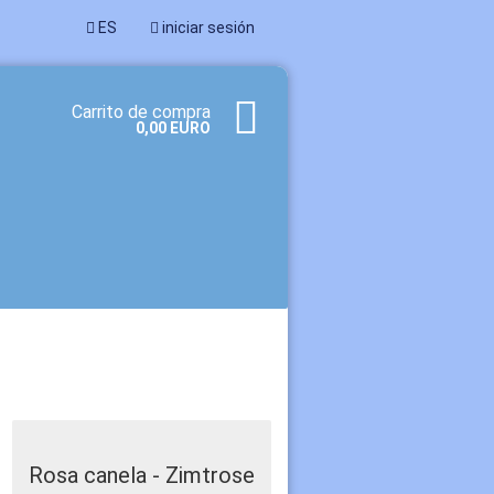
ES
iniciar sesión
Carrito de compra
0,00 EURO
a cuenta
dado su contraseña?
Rosa canela - Zimtrose