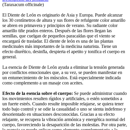
(Taraxacum officinale)
El Diente de León es originario de Asia y Europa. Puede alcanzar
los 30 centímetros de altura y sus flores de refulgente color amarillo
se abren en primavera y principios de verano. Su radiante color
amarillo tiñe prados enteros. Después de las flores llegan las
semillas, que cuelgan de pequeños paracaídas que el viento se
encargará de trasladar. El diente de león es una de las plantas
medicinales más importantes de la medicina naturista. Tiene un
efecto diurético, desinfla, despierta el apetito y tonifica el cuerpo en
general.
La esencia de Diente de León ayuda a eliminar la tensión generada
por conflictos emocionales que, a su vez, se pueden manifestar en
un entumecimiento de los músculos. Está especialmente indicada
como complemento a un masaje con aceites.
Efecto de la esencia sobre el cuerpo:
Se puede administrar cuando
los movimientos resulten rígidos y artificiales, o estén sometidos a
un fuerte estrés. Cuando resulte imposible relajarse, se quiera tener
todo bajo control y se odie la casualidad o uno se sienta indefenso y
desorientado en situaciones desconocidas. Gracias a su efecto
relajante, se recupera la vibración armónica y energética normal del
cuerpo, favoreciendo la desaparición de las molestias. Por otra parte,
la esencia se puede aplicar como elemento complementario a la