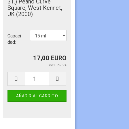
31.) Peano Curve
Square, West Kennet,
UK (2000)
Capaci
dad:
17,00 EURO
incl. 9% IVA