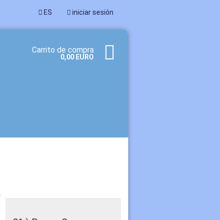
ES
iniciar sesión
Carrito de compra
0,00 EURO
a cuenta
dado su contraseña?
n