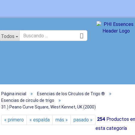
idioma
Todos
»
»
Página inicial
Esencias de los Círculos de Trigo ®
Crear un
»
Esencias de circulo de trigo
31.) Peano Curve Square, West Kennet, UK (2000)
¿Ha olvi
254
Productos e
« primero
« espalda
más »
pasado »
esta categoría