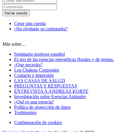
Iniciar sesión
Crear una cuenta
¿Ha olvidado su contraseña?
Más sobre...
Seminario profesor español
El uso de las esencias energéticas florales y de gemas.
¿Que necesito?
Los Chakras Corporales
Contacto e impresión
LAS CASAS DE SALUD
PREGUNTAS Y RESPUESTAS
ENTREVISTA A ANDREAS KORTE
Investigación sobre Esencias Animales
¿Qué es una esencia?
Política de protección de datos
Testimonios
Configuración de cookies