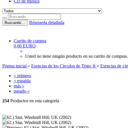
CD de música
Búsqueda detallada
Buscando ...
Carrito de compra
0,00 EURO
Usted no tiene ningún producto en su carrito de compras.
Página inicial
»
Esencias de los Círculos de Trigo ®
»
Esencias de cir
« primero
« espalda
más »
pasado »
254
Productos en esta categoría