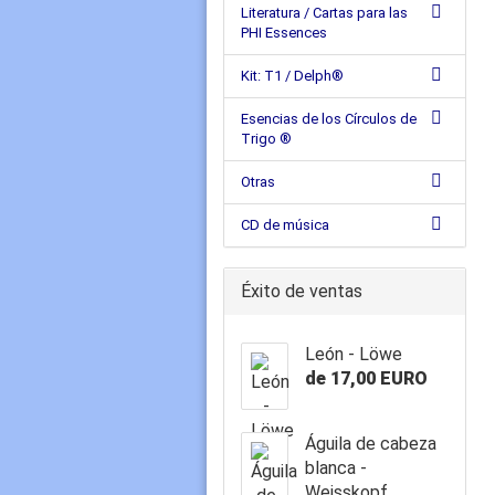
Literatura / Cartas para las
PHI Essences
Kit: T1 / Delph®
Esencias de los Círculos de
Trigo ®
Otras
CD de música
Éxito de ventas
León - Löwe
de 17,00 EURO
Águila de cabeza
blanca -
Weisskopf