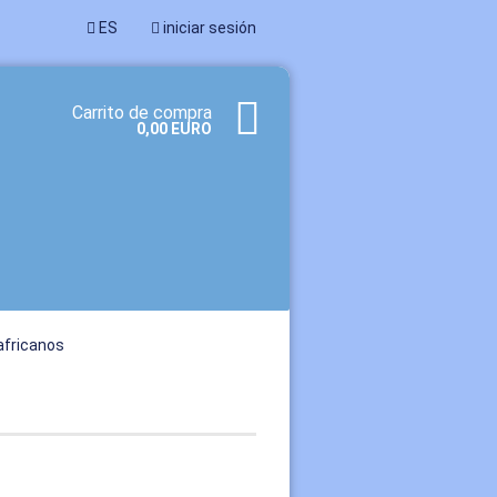
ES
iniciar sesión
Carrito de compra
0,00 EURO
africanos
a cuenta
dado su contraseña?