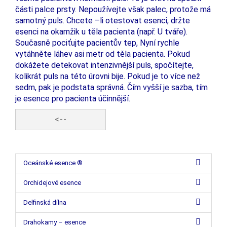
části palce prsty. Nepoužívejte však palec, protože má
samotný puls. Chcete –li otestovat esenci, držte
esenci na okamžik u těla pacienta (např. U tváře).
Současně pociťujte pacientův tep, Nyní rychle
vytáhněte láhev asi metr od těla pacienta. Pokud
dokážete detekovat intenzivnější puls, spočítejte,
kolikrát puls na této úrovni bije. Pokud je to více než
sedm, pak je podstata správná. Čím vyšší je sazba, tím
je esence pro pacienta účinnější.
<--
Oceánské esence ®
Orchidejové esence
Delfinská dílna
Drahokamy – esence