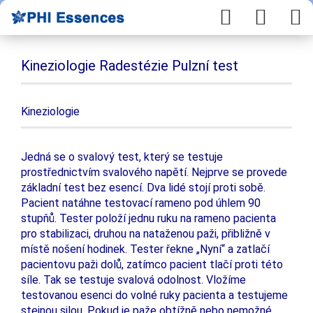
Kineziologie Radestézie Pulzní test
Kineziologie
Jedná se o svalový test, který se testuje
prostřednictvím svalového napětí. Nejprve se provede
základní test bez esencí. Dva lidé stojí proti sobě.
Pacient natáhne testovací rameno pod úhlem 90
stupňů. Tester položí jednu ruku na rameno pacienta
pro stabilizaci, druhou na nataženou paži, přibližně v
místě nošení hodinek. Tester řekne „Nyní“ a zatlačí
pacientovu paži dolů, zatímco pacient tlačí proti této
síle. Tak se testuje svalová odolnost. Vložíme
testovanou esenci do volné ruky pacienta a testujeme
stejnou silou. Pokud je paže obtížně nebo nemožné