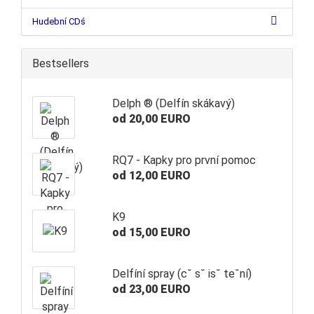
Hudební CDś
Bestsellers
Delph ® (Delfín skákavý)
od 20,00 EURO
RQ7 - Kapky pro první pomoc
od 12,00 EURO
K9
od 15,00 EURO
Delfíní spray (c˘ s˘ is˘ te˘ní)
od 23,00 EURO