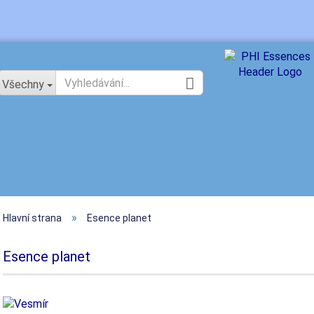
Změnit jazyk
Všechny
»
Hlavní strana
Esence planet
Vytv
Zapo
Esence planet