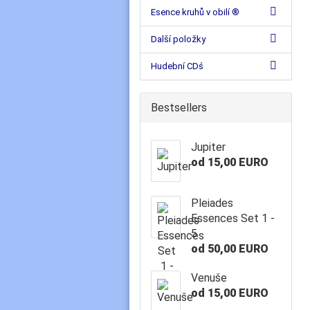
Esence kruhů v obilí ®
Další položky
Hudební CDś
Bestsellers
Jupiter
od 15,00 EURO
Pleiades
Essences Set 1 -
5
od 50,00 EURO
Venuše
od 15,00 EURO