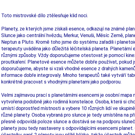
Toto mistrovské dílo ztělesňuje klid noci.
Planety, ze kterých jsme získali esence, odkazují na známé plan
Slunce jako centrální hvězdu, Merkur, Venuši, Měsíc Země, plane
Neptun a Pluto. Kromě toho jsme do systému zařadili i planetoi
terapeuty uváděna jako důležitá léčitelská planeta. Planetární
různými způsoby. Vždy doporučujeme otestovat je pomocí kinez
proutkaření. Planetové esence můžete dobře používat, pokud j
doporučujeme, abyste si vzali vhodné esence z drahých kamenů
informace dobře integrovaly. Mnoho terapeutů také vytváří tab
konkrétně pracovat s vhodnými planetami jako podporou.
Velmi zajímavou prací s planetárními esencemi je osobní mapa 
vytvořena podobně jako rodinná konstelace. Osoba, která si chc
umístí doprostřed místnosti a vybere 10 různých lidí ve skupině
různé planety. Osoba vybraná pro slunce je tedy umístěna na pří
přesně odpovídá poloze slunce a dostává se na podporu slune
planety jsou tedy nastaveny s odpovídajícími esencemi planet. 
účastníky, např. 2 planety jsou příliš blízko, takže účastník m