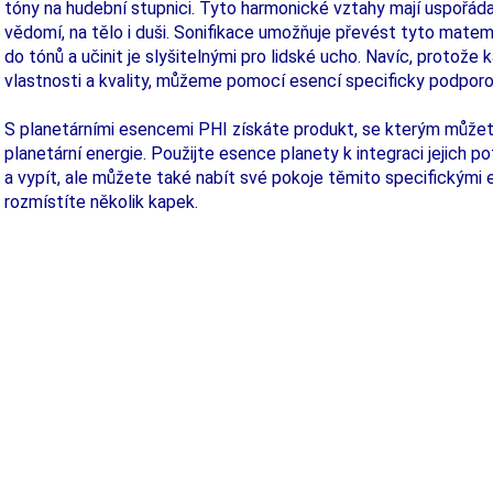
tóny na hudební stupnici. Tyto harmonické vztahy mají uspořádan
vědomí, na tělo i duši. Sonifikace umožňuje převést tyto mate
do tónů a učinit je slyšitelnými pro lidské ucho. Navíc, protože
vlastnosti a kvality, můžeme pomocí esencí specificky podporov
S planetárními esencemi PHI získáte produkt, se kterým můžet
planetární energie. Použijte esence planety k integraci jejich p
a vypít, ale můžete také nabít své pokoje těmito specifickými e
rozmístíte několik kapek.