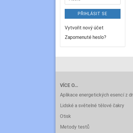
PŘIHLÁSIT SE
Vytvořit nový účet
Zapomenuté heslo?
VÍCE O...
Aplikace energetických esencí z d
Lidské a světelné tělové čakry
Otisk
Metody testů