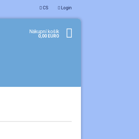
CS
Login
Nákupní košík
0,00 EURO
ořit nový účet
menuté heslo?