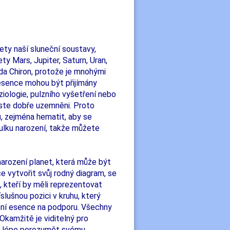
ety naší sluneční soustavy,
ty Mars, Jupiter, Saturn, Uran,
da Chiron, protože je mnohými
 esence mohou být přijímány
iologie, pulzního vyšetření nebo
ste dobře uzemněni. Proto
, zejména hematit, aby se
ulku narození, takže můžete
narození planet, která může být
e vytvořit svůj rodný diagram, se
, kteří by měli reprezentovat
slušnou pozici v kruhu, který
ční esence na podporu. Všechny
Okamžitě je viditelný pro
ůže lépe porozumět svému