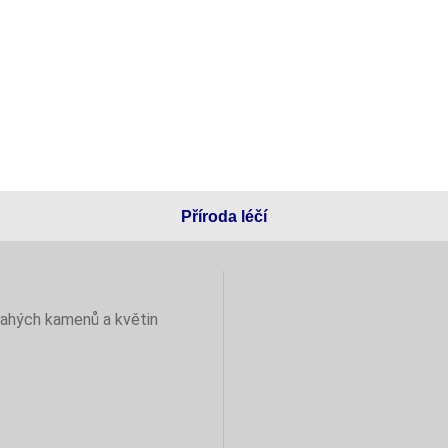
Příroda léčí
rahých kamenů a květin