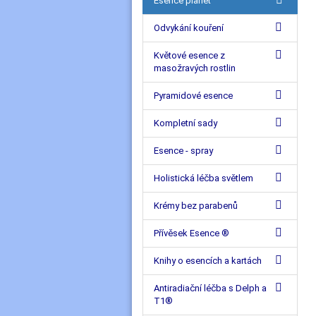
Esence planet
Odvykání kouření
Květové esence z
masožravých rostlin
Pyramidové esence
Kompletní sady
Esence - spray
Holistická léčba světlem
Krémy bez parabenů
Přívěsek Esence ®
Knihy o esencích a kartách
Antiradiační léčba s Delph a
T1®