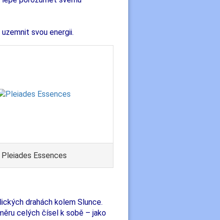
uzemnit svou energii.
Pleiades Essences
klických drahách kolem Slunce.
měru celých čísel k sobě – jako