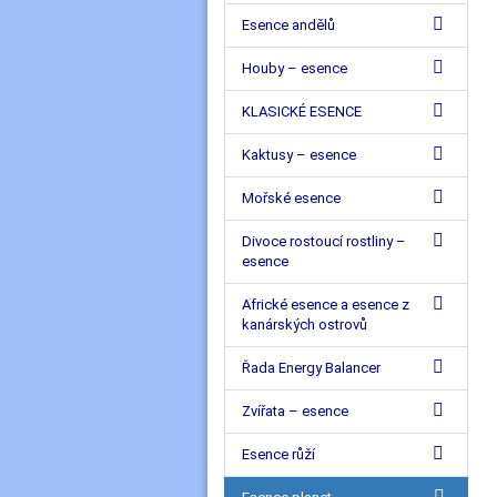
Esence andělů
Houby – esence
KLASICKÉ ESENCE
Kaktusy – esence
Mořské esence
Divoce rostoucí rostliny –
esence
Africké esence a esence z
kanárských ostrovů
Řada Energy Balancer
Zvířata – esence
Esence růží