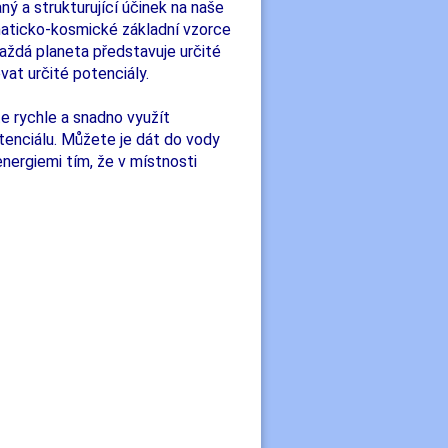
ý a strukturující účinek na naše
maticko-kosmické základní vzorce
 každá planeta představuje určité
at určité potenciály.
e rychle a snadno využít
otenciálu. Můžete je dát do vody
nergiemi tím, že v místnosti