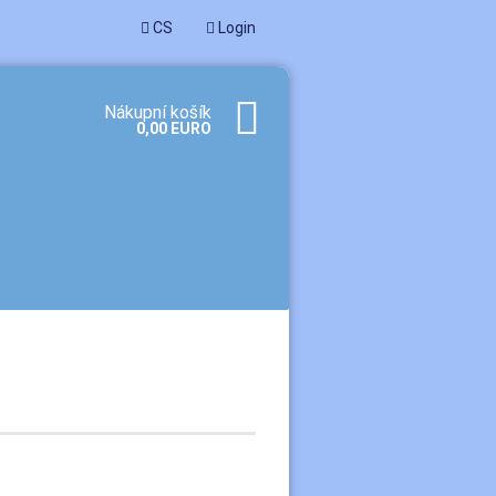
CS
Login
Nákupní košík
0,00 EURO
ořit nový účet
menuté heslo?