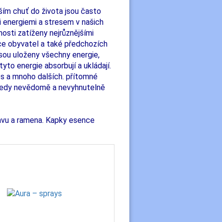
ším chuť do života jsou často
energiemi a stresem v našich
sti zatíženy nejrůznějšími
ce obyvatel a také předchozích
sou uloženy všechny energie,
yto energie absorbují a ukládají.
res a mnoho dalších. přítomné
t tedy nevědomě a nevyhnutelně
lavu a ramena. Kapky esence