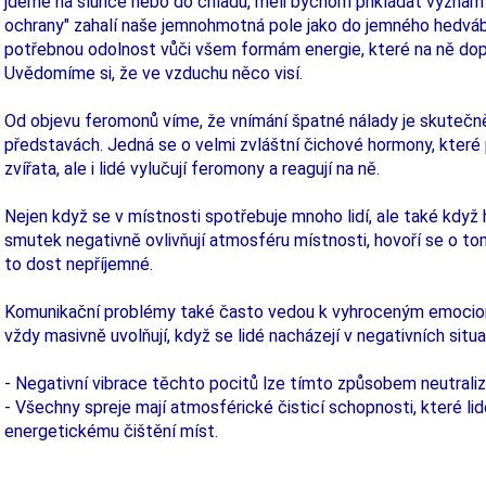
jdeme na slunce nebo do chladu, měli bychom přikládat význam i 
ochrany" zahalí naše jemnohmotná pole jako do jemného hedváb
potřebnou odolnost vůči všem formám energie, které na ně dop
Uvědomíme si, že ve vzduchu něco visí.
Od objevu feromonů víme, že vnímání špatné nálady je skutečně
představách. Jedná se o velmi zvláštní čichové hormony, které 
zvířata, ale i lidé vylučují feromony a reagují na ně.
Nejen když se v místnosti spotřebuje mnoho lidí, ale také když
smutek negativně ovlivňují atmosféru místnosti, hovoří se o to
to dost nepříjemné.
Komunikační problémy také často vedou k vyhroceným emocion
vždy masivně uvolňují, když se lidé nacházejí v negativních situa
- Negativní vibrace těchto pocitů lze tímto způsobem neutraliz
- Všechny spreje mají atmosférické čisticí schopnosti, které lid
energetickému čištění míst.