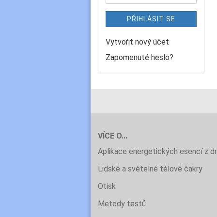
PŘIHLÁSIT SE
Vytvořit nový účet
Zapomenuté heslo?
VÍCE O...
Aplikace energetických esencí z d
Lidské a světelné tělové čakry
Otisk
Metody testů