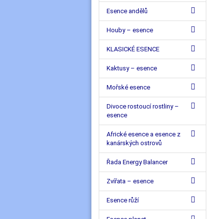
Esence andělů
Houby – esence
KLASICKÉ ESENCE
Kaktusy – esence
Mořské esence
Divoce rostoucí rostliny –
esence
Africké esence a esence z
kanárských ostrovů
Řada Energy Balancer
Zvířata – esence
Esence růží