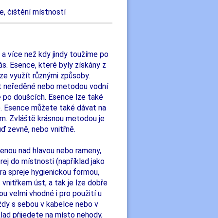
e, čištění místností
a více než kdy jindy toužíme po
ás. Esence, které byly získány z
lze využít různými způsoby.
at neředěné nebo metodou vodní
te po doušcích. Esence lze také
). Esence můžete také dávat na
rém. Zvláště krásnou metodou je
ď zevně, nebo vnitřně.
aženou nad hlavou nebo rameny,
ej do místnosti (například jako
ura spreje hygienickou formou,
vnitřkem úst, a tak je lze dobře
ou velmi vhodné i pro použití u
vždy s sebou v kabelce nebo v
lad přijedete na místo nehody,