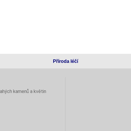
Příroda léčí
rahých kamenů a květin