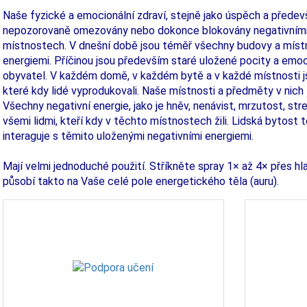
Naše fyzické a emocionální zdraví, stejně jako úspěch a předev
nepozorovaně omezovány nebo dokonce blokovány negativními 
místnostech. V dnešní době jsou téměř všechny budovy a místno
energiemi. Příčinou jsou především staré uložené pocity a emo
obyvatel. V každém domě, v každém bytě a v každé místnosti j
které kdy lidé vyprodukovali. Naše místnosti a předměty v nich t
Všechny negativní energie, jako je hněv, nenávist, mrzutost, st
všemi lidmi, kteří kdy v těchto místnostech žili. Lidská bytos
interaguje s těmito uloženými negativními energiemi.
Mají velmi jednoduché použití. Stříkněte spray 1× až 4× přes h
působí takto na Vaše celé pole energetického těla (auru).