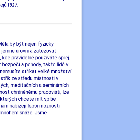
ejů RQ7.
 Měla by být nejen fyzicky
a jemné úrovni a zatěžovat
 kde pravidelně používáte sprej.
er bezpečí a pohody, takže lidé v
h nemusíte stříkat velké množství.
střik ze středu místnosti v
kých, meditačních a seminárních
dnost chráněnému pracovišti, lze
e kterých chcete mít spíše
nám nabízejí lepší možnosti
e mnohem snáze. Jsme