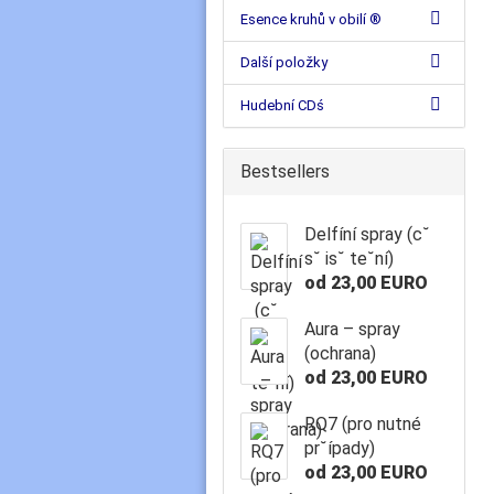
Esence kruhů v obilí ®
Další položky
Hudební CDś
Bestsellers
Delfíní spray (c˘
s˘ is˘ te˘ní)
od 23,00 EURO
Aura – spray
(ochrana)
od 23,00 EURO
RQ7 (pro nutné
pr˘ípady)
od 23,00 EURO