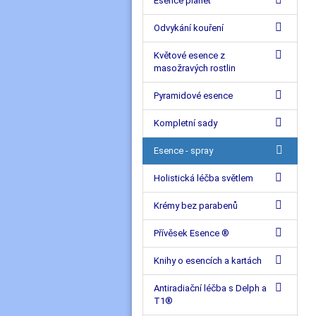
Esence planet
Odvykání kouření
Květové esence z
masožravých rostlin
Pyramidové esence
Kompletní sady
Esence - spray
Holistická léčba světlem
Krémy bez parabenů
Přívěsek Esence ®
Knihy o esencích a kartách
Antiradiační léčba s Delph a
T1®