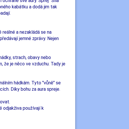
ochraně své aury. Sprej "Síla
ného kabátku a dodá jim tak
adají.
 reálné a nezakládá se na
předávají jemné zprávy. Nejen
 hádky, strach, obavy nebo
m, že je něco ve vzduchu. Tady je
álním hádkám. Tyto "vůně" se
cích. Díky bohu za aura spreje.
ovat.
é odjakživa používají k