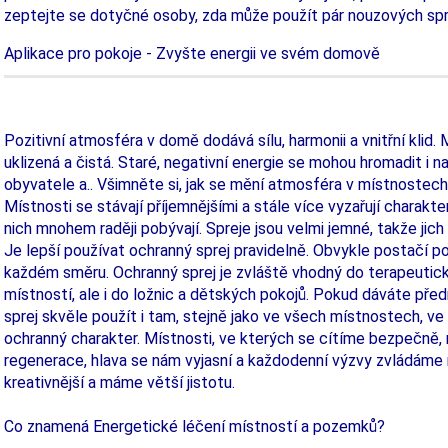
zeptejte se dotyčné osoby, zda může použít pár nouzových spr
Aplikace pro pokoje - Zvyšte energii ve svém domově
Pozitivní atmosféra v domě dodává sílu, harmonii a vnitřní klid.
uklizená a čistá. Staré, negativní energie se mohou hromadit i n
obyvatele a.. Všimněte si, jak se mění atmosféra v místnostech,
Místnosti se stávají příjemnějšími a stále více vyzařují charakt
nich mnohem raději pobývají. Spreje jsou velmi jemné, takže jic
Je lepší používat ochranný sprej pravidelně. Obvykle postačí po
každém směru. Ochranný sprej je zvláště vhodný do terapeutic
místností, ale i do ložnic a dětských pokojů. Pokud dáváte pře
sprej skvěle použít i tam, stejně jako ve všech místnostech, v
ochranný charakter. Místnosti, ve kterých se cítíme bezpečně, 
regenerace, hlava se nám vyjasní a každodenní výzvy zvládám
kreativnější a máme větší jistotu.
Co znamená Energetické léčení místností a pozemků?