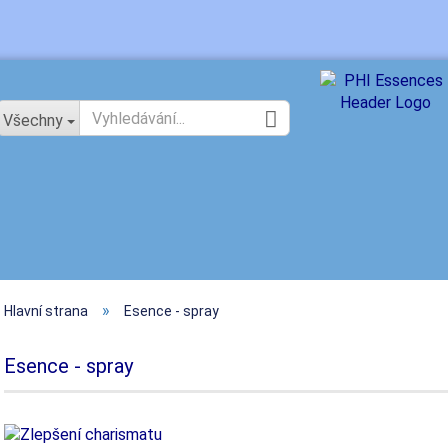
Změnit jazyk
Všechny
»
Hlavní strana
Esence - spray
Vytv
Zapo
Esence - spray