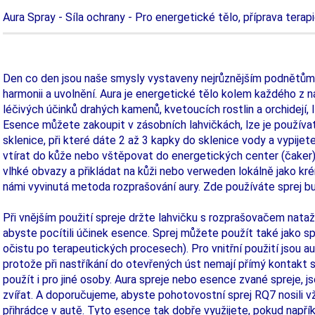
Aura Spray - Síla ochrany - Pro energetické tělo, příprava terapi
Den co den jsou naše smysly vystaveny nejrůznějším podnětům 
harmonii a uvolnění. Aura je energetické tělo kolem každého z n
léčivých účinků drahých kamenů, kvetoucích rostlin a orchidejí, 
Esence můžete zakoupit v zásobních lahvičkách, lze je použív
sklenice, při které dáte 2 až 3 kapky do sklenice vody a vypije
vtírat do kůže nebo vštěpovat do energetických center (čaker
vlhké obvazy a přikládat na kůži nebo verweden lokálně jako k
námi vyvinutá metoda rozprašování aury. Zde používáte sprej bu
Při vnějším použití spreje držte lahvičku s rozprašovačem nat
abyste pocítili účinek esence. Sprej můžete použít také jako spr
očistu po terapeutických procesech). Pro vnitřní použití jsou a
protože při nastříkání do otevřených úst nemají přímý kontakt s 
použít i pro jiné osoby. Aura spreje nebo esence zvané spreje, js
zvířat. A doporučujeme, abyste pohotovostní sprej RQ7 nosili 
přihrádce v autě. Tyto esence tak dobře využijete, pokud napřík