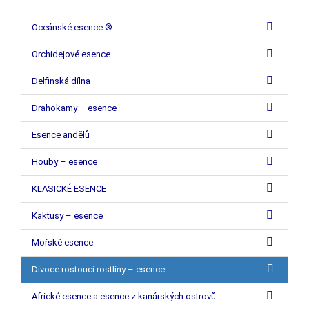
Oceánské esence ®
Orchidejové esence
Delfinská dílna
Drahokamy – esence
Esence andělů
Houby – esence
KLASICKÉ ESENCE
Kaktusy – esence
Mořské esence
Divoce rostoucí rostliny – esence
Africké esence a esence z kanárských ostrovů