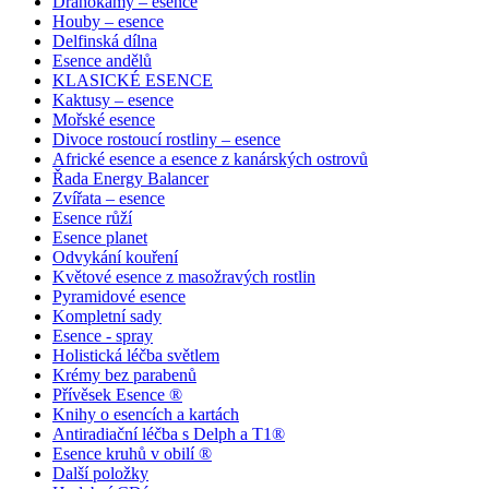
Drahokamy – esence
Houby – esence
Delfinská dílna
Esence andělů
KLASICKÉ ESENCE
Kaktusy – esence
Mořské esence
Divoce rostoucí rostliny – esence
Africké esence a esence z kanárských ostrovů
Řada Energy Balancer
Zvířata – esence
Esence růží
Esence planet
Odvykání kouření
Květové esence z masožravých rostlin
Pyramidové esence
Kompletní sady
Esence - spray
Holistická léčba světlem
Krémy bez parabenů
Přívěsek Esence ®
Knihy o esencích a kartách
Antiradiační léčba s Delph a T1®
Esence kruhů v obilí ®
Další položky