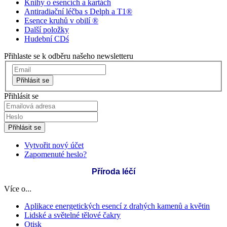
Knihy o esencích a kartách
Antiradiační léčba s Delph a T1®
Esence kruhů v obilí ®
Další položky
Hudební CDś
Přihlaste se k odběru našeho newsletteru
Přihlásit se
Přihlásit se
Přihlásit se
Vytvořit nový účet
Zapomenuté heslo?
Příroda léčí
Více o...
Aplikace energetických esencí z drahých kamenů a květin
Lidské a světelné tělové čakry
Otisk