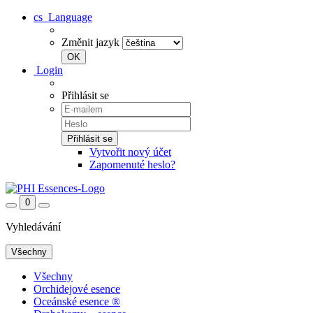
cs
Language
Změnit jazyk
Login
Přihlásit se
Vytvořit nový účet
Zapomenuté heslo?
0
Vyhledávání
Všechny
Všechny
Orchidejové esence
Oceánské esence ®