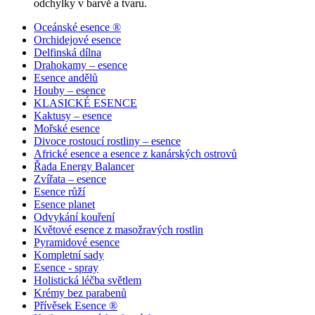
odchylky v barvě a tvaru.
Oceánské esence ®
Orchidejové esence
Delfinská dílna
Drahokamy – esence
Esence andělů
Houby – esence
KLASICKÉ ESENCE
Kaktusy – esence
Mořské esence
Divoce rostoucí rostliny – esence
Africké esence a esence z kanárských ostrovů
Řada Energy Balancer
Zvířata – esence
Esence růží
Esence planet
Odvykání kouření
Květové esence z masožravých rostlin
Pyramidové esence
Kompletní sady
Esence - spray
Holistická léčba světlem
Krémy bez parabenů
Přívěsek Esence ®