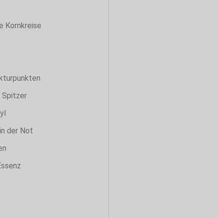
 Kornkreise
kturpunkten
 Spitzer
yl
in der Not
en
Essenz