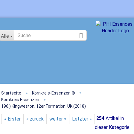
Sprache auswählen
Alle
»
»
Startseite
Kornkreis-Essenzen ®
Konto e
»
Kornkreis Essenzen
196.) Kingweston, 12er Formation, UK (2018)
Passwor
254
Artikel in
« Erster
« zurück
weiter »
Letzter »
dieser Kategorie